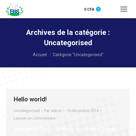
0
CFA
0
Recherche
:
Archives de la catégorie :
Uncategorised
Vous êtes ici :
Accueil
Catégorie "Uncategorised"
Hello world!
Uncategorised
Par
admin
15 décembre 2016
Laisser un commentaire
Welcome to The7 – Ultimate WordPress Theme