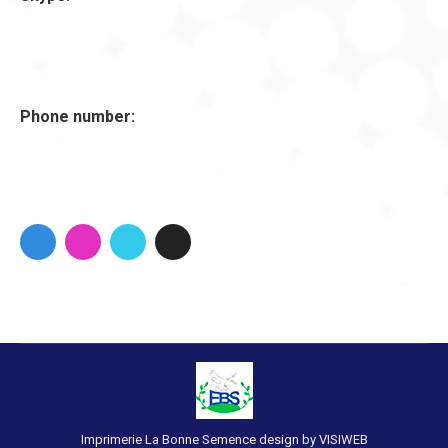
DreamTheme
Phone number:
+1 (001) 987 65 43
Imprimerie La Bonne Semence design by VISIWEB