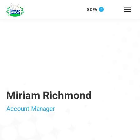
0
CFA
0
Recherche
:
Miriam Richmond
Account Manager
Maecenas non augue consequat, sollicitudin felis in,
fringilla augue. Vestibulum ante ipsum primis in faucibus