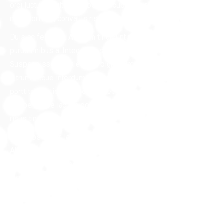
orci luctus et ultrices posuere cubilia Curae; Morbi vel
nulla porttitor, convallis risus sit amet, hendrerit risus.
Duis ac felis elit. Aliquam tincidunt urna neque, non laoreet
purus finibus a. Integer quis fermentum neque.
Suspendisse sodales nisl dignissim tellus convallis, non
rutrum neque interdum.Etiam condimentum ac lorem
porttitor tristique. Praesent nec efficitur lorem.
Suspendisse iaculis dolor in mauris semper, vitae sagittis
risus tincidunt.
Sed eros tortor, lacinia ut convallis id, sollicitudin at ex.
Aliquam et felis eu dui eleifend tristique a id est. Donec
dignissim lorem leo. Nunc convallis tempus faucibus. Duis
dignissim tortor libero, non commodo urna congue in.