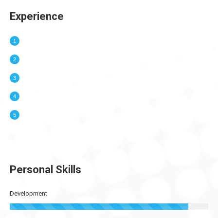
Experience
Sed interdum dolor vel erat feugiat lacinia et at quam.
Duis faucibus facilisis mi, at vehicula erat.
Lorem in tellus sagittis auctor nec dolor amet.
Cras ut nunc in tellus sagittis auctor nec pulvinar nisi.
Lorem ipsum dolor amet – duis faucibus facilisis mi
at vehicula.
Personal Skills
Development