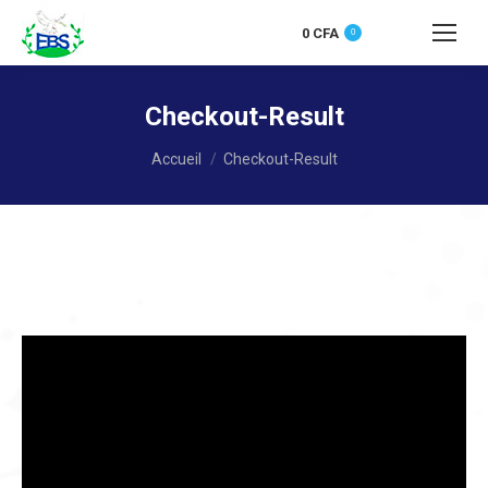
0
CFA
0
Recherche
:
Checkout-Result
Vous êtes ici :
Accueil
Checkout-Result