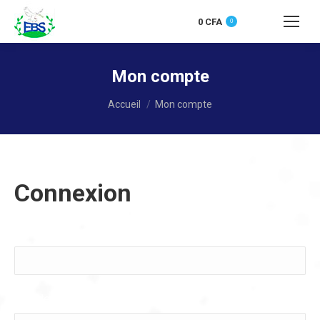
0
CFA
0
Recherche
:
Mon compte
Vous êtes ici :
Accueil
Mon compte
Connexion
Nom d'utilisateur ou adresse e-mail
*
Mot de passe
*