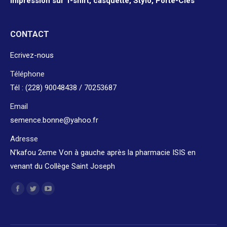
Impression sur T-shirt, casquette, Stylo, Porte-Clés
CONTACT
Ecrivez-nous
Téléphone
Tél : (228) 90048438 / 70253687
Email
semence.bonne@yahoo.fr
Adresse
N’kafou 2eme Von à gauche après la pharmacie ISIS en
venant du Collège Saint Joseph
Trouvez nous sur :
Facebook
Twitter
YouTube
page
page
page
opens
opens
opens