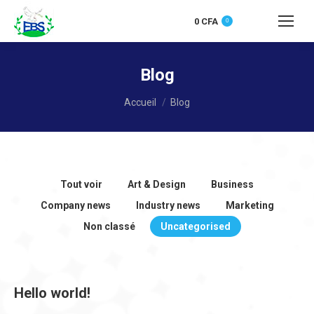
0
CFA
0
Recherche
:
Blog
Vous êtes ici :
Accueil
Blog
Tout voir
Art & Design
Business
Company news
Industry news
Marketing
Non classé
Uncategorised
Hello world!