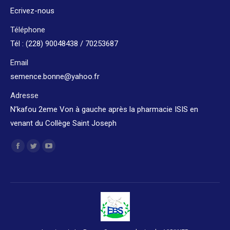
Ecrivez-nous
Téléphone
Tél : (228) 90048438 / 70253687
Email
semence.bonne@yahoo.fr
Adresse
N’kafou 2eme Von à gauche après la pharmacie ISIS en
venant du Collège Saint Joseph
Trouvez nous sur :
Facebook
Twitter
YouTube
page
page
page
opens
opens
opens
in
in
in
new
new
new
window
window
window